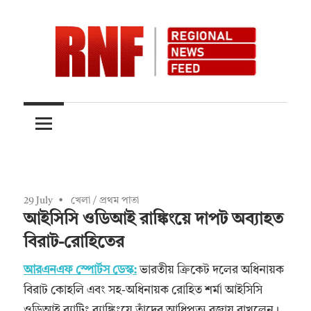
Skip
to
content
Quality
RNFnews.in
over
Quantity
29 July
খেলা
/
প্রথম পাতা
আইসিসি ওডিআই রাঙ্কিংয়ে দাপট অব্যাহত
বিরাট-রোহিতের
আরএনএফ স্পোর্টস ডেস্ক:
ভারতীয় ক্রিকেট দলের অধিনায়ক
বিরাট কোহলি এবং সহ-অধিনায়ক রোহিত শর্মা আইসিসি
ওডিআই ব্যাটিং র‍্যাঙ্কিংয়ে তাঁদের আধিপত্য বজায় রাখলেন।