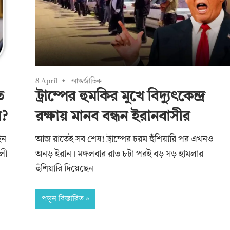
8 April
আন্তর্জাতিক
ত
ট্রাম্পের হুমকির মুখে বিদ্যুৎকেন্দ্র
ণ?
রক্ষায় মানব বন্ধন ইরানবাসীর
ইন
আজ রাতেই সব শেষ! ট্রাম্পের চরম হুঁশিয়ারি পর এখনও
ালী
অনড় ইরান। মঙ্গলবার রাত ৮টা পরই বড় সড় হামলার
হুঁশিয়ারি দিয়েছেন
পড়ুন বিস্তারিত