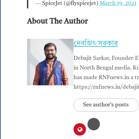
— SpiceJet (@flyspicejet)
March 19, 2021
About The Author
দেবজিৎ সরকার
Debajit Sarkar, Founder-E
in North Bengal media. Kn
has made RNFnews.in a tru
https://rnfnews.in/debaji
See author's posts