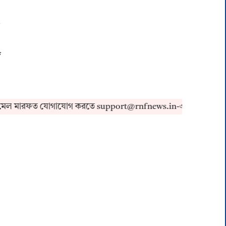
ি
ল মারফত যোগাযোগ করতে support@rnfnews.in-এ মেইল করুন।