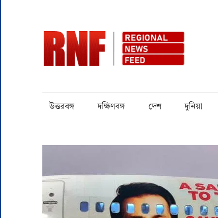
Skip
to
content
RN
Quality
over
Quantity
উত্তরবঙ্গ
দক্ষিণবঙ্গ
দেশ
দুনিয়া