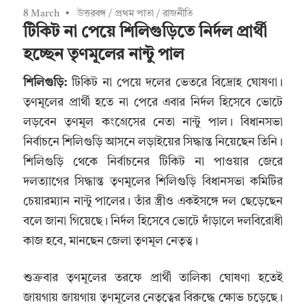
8 March
উত্তরবঙ্গ
/
প্রথম পাতা
/
রাজনীতি
টিকিট না পেয়ে শিলিগুড়িতে নির্দল প্রার্থী
হচ্ছেন তৃণমূলের নান্টু পাল
শিলিগুড়ি:
টিকিট না পেয়ে দলের ভেতরে বিদ্রোহ ঘোষণা।
তৃণমূলের প্রার্থী হতে না পেরে এবার নির্দল হিসেবে ভোটে
লড়বেন তৃণমূল কংগ্রেসের নেতা নান্টু পাল। বিধানসভা
নির্বাচনে শিলিগুড়ি আসনে লড়াইয়ের সিদ্ধান্ত নিয়েছেন তিনি।
শিলিগুড়ি থেকে নির্বাচনের টিকিট না পাওয়ার জেরে
দলত্যাগের সিদ্ধান্ত তৃণমূলের শিলিগুড়ি বিধানসভা কমিটির
চেয়ারম্যান নান্টু পালের। তাঁর স্ত্রীও একইসঙ্গে দল ছেড়েছেন
বলে জানা গিয়েছে। নির্দল হিসেবে ভোটে দাঁড়ালে দলবিরোধী
কাজ হবে, মানছেন জেলা তৃণমূল নেতৃত্ব।
শুক্রবার তৃণমূলের তরফে প্রার্থী তালিকা ঘোষণা হতেই
জায়গায় জায়গায় তৃণমূলের নেতৃত্বের বিরুদ্ধে ক্ষোভ চড়েছে।