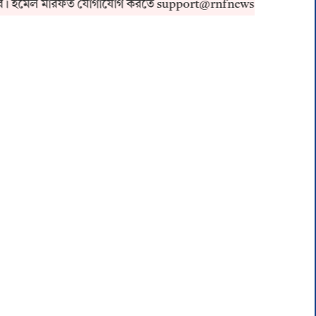
 ইমেল মারফত যোগাযোগ করতে support@rnfnews.in-এ মেইল করুন।