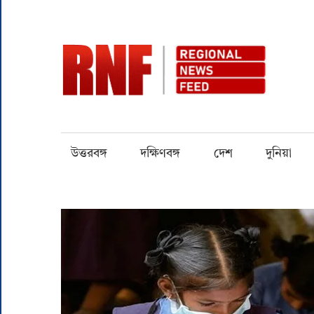
Skip
to
content
RN
Quality
over
Quantity
উত্তরবঙ্গ
দক্ষিণবঙ্গ
দেশ
দুনিয়া