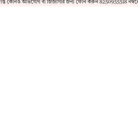
কোনও অভিযোগ বা জিজ্ঞাসার জন্য ফোন করুন 8250955518 নম্বরে।