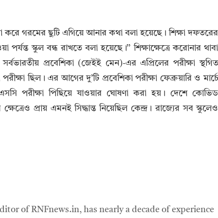
র্যালোচনা করে গরমের ছুটি এগিয়ে আনার কথা বলা হয়েছে। শিক্ষা দফতরে
পর্যন্ত স্কুল বন্ধ রাখতে বলা হয়েছে।’’ শিক্ষাক্ষেত্রে করোনার থাব
র সর্বভারতীয় প্রবেশিকা (জেইই মেন)-এর এপ্রিলের পরীক্ষা স্থগি
পরীক্ষা ছিল। এর আগের দু’টি প্রবেশিকা পরীক্ষা ফেব্রুয়ারি ও মার্চ
সসি পরীক্ষা পিছিয়ে যাওয়ার ঘোষণা করা হয়। দেশে কোভি
্ষেত্রেও প্রায় এমনই সিদ্ধান্ত নিয়েছিল কেন্দ্র। রাজ্যের সব স্কুলে
ditor of RNFnews.in, has nearly a decade of experience