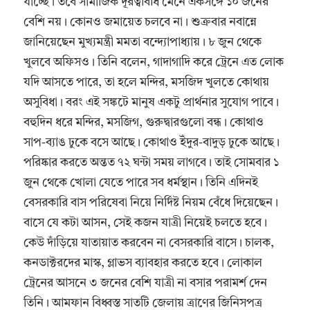
যাচ্ছে। তবে সামাজিক দূরত্ববিধি মেনে একসঙ্গে ১০ জনের
বেশি নয়। কোনও জমায়েত চলবে না। শুক্রবার নবান্নে
জানিয়েছেন মুখ্যমন্ত্রী মমতা বন্দ্যোপাধ্যায়। ৮ জুন থেকে
খুলবে অফিসও। তিনি বলেন, গাদাগাদি করে ট্রেনে এত লোক
যদি আসতে পারে, তা হলে মন্দির, মসজিদ খুলতে কোথায়
অসুবিধা। বরং এই সঙ্কটে মানুষ একটু প্রার্থনার সুযোগ পাবে।
বহুদিন ধরে মন্দির, মসজিগ, গুরুদ্বারগুলো বন্ধ। কোথাও
সাপ-ব্যাঙ ঢুকে বসে আছে। কোথাও ইঁদুর-বাদুড় ঢুকে আছে।
পরিষ্কার করতে অন্তত ৭২ ঘন্টা সময় লাগবে। তাই সোমবার ১
জুন থেকে খোলা যেতে পারে সব ধর্মস্থান। তিনি এদিনই
বেসরকারি বাস পরিষেবা নিয়ে নির্দিষ্ট নিয়ম বেঁধে দিয়েছেন।
বাসে যে কটা আসন, সেই কজন যাত্রী নিয়েই চলতে হবে।
কেউ দাঁড়িয়ে যাতায়াত করবেন না বেসরকারি বাসে। চালক,
কনডাক্টরদের মাস্ক, গ্লাভস ব্যাবহার করতে হবে। লোকাল
ট্রেনের আসনে ৩ জনের বেশি যাত্রী না বসার পরামর্শ দেন
তিনি। আমফান বিধ্বস্ত সাতটি জেলায় ত্রাণের জিনিসপত্র