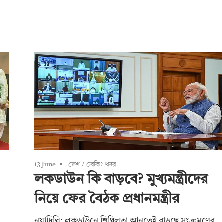
13 June
দেশ
/
ব্রেকিং খবর
লকডাউন কি বাড়বে? মুখ্যমন্ত্রীদের
নিয়ে ফের বৈঠক প্রধানমন্ত্রীর
নয়াদিল্লি: লকডাউনে শিথিলতা আনতেই বাড়ছে সংক্রমণের