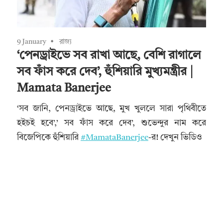
9 January
রাজ্য
‘পেনড্রাইভে সব রাখা আছে, বেশি রাগালে
সব ফাঁস করে দেব’, হুঁশিয়ারি মুখ্যমন্ত্রীর |
Mamata Banerjee
‘সব জানি, পেনড্রাইভে আছে, মুখ খুললে সারা পৃথিবীতে
হইচই হবে’,’ সব ফাঁস করে দেব’, শুভেন্দুর নাম করে
বিজেপিকে হুঁশিয়ারি
#MamataBanerjee
-র! দেখুন ভিডিও