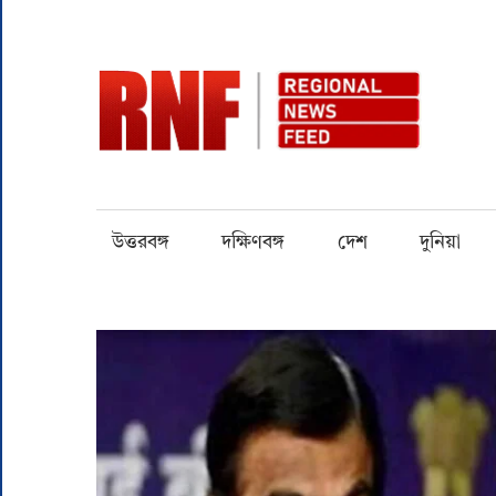
Skip
to
content
RN
Quality
over
Quantity
উত্তরবঙ্গ
দক্ষিণবঙ্গ
দেশ
দুনিয়া