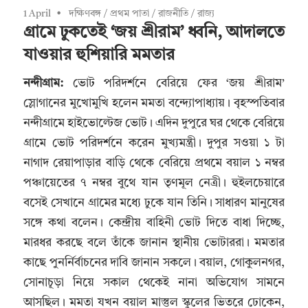
1 April
দক্ষিণবঙ্গ
/
প্রথম পাতা
/
রাজনীতি
/
রাজ্য
গ্রামে ঢুকতেই ‘জয় শ্রীরাম’ ধ্বনি, আদালতে
যাওয়ার হুশিয়ারি মমতার
নন্দীগ্রাম:
ভোট পরিদর্শনে বেরিয়ে ফের ‘জয় শ্রীরাম’
স্লোগানের মুখোমুখি হলেন মমতা বন্দ্যোপাধ্যায়। বৃহস্পতিবার
নন্দীগ্রামে হাইভোল্টেজ ভোট। এদিন দুপুরে ঘর থেকে বেরিয়ে
গ্রামে ভোট পরিদর্শনে করেন মুখ্যমন্ত্রী। দুপুর সওয়া ১ টা
নাগাদ রেয়াপাড়ার বাড়ি থেকে বেরিয়ে প্রথমে বয়াল ১ নম্বর
পঞ্চায়েতের ৭ নম্বর বুথে যান তৃণমূল নেত্রী। হুইলচেয়ারে
বসেই সেখানে গ্রামের মধ্যে ঢুকে যান তিনি। সাধারণ মানুষের
সঙ্গে কথা বলেন। কেন্দ্রীয় বাহিনী ভোট দিতে বাধা দিচ্ছে,
মারধর করছে বলে তাঁকে জানান স্থানীয় ভোটাররা। মমতার
কাছে পুনর্নির্বাচনের দাবি জানান সকলে। বয়াল, গোকুলনগর,
সোনাচূড়া নিয়ে সকাল থেকেই নানা অভিযোগ সামনে
আসছিল। মমতা যখন বয়াল মাস্তুল স্কুলের ভিতরে ঢোকেন,