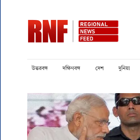
Skip
to
content
RN
Quality
over
Quantity
উত্তরবঙ্গ
দক্ষিণবঙ্গ
দেশ
দুনিয়া