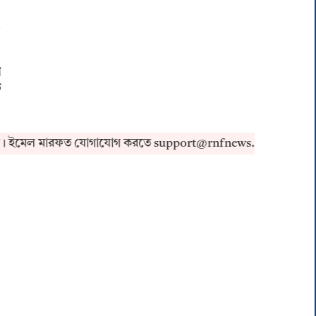
ে
ভ
মেল মারফত যোগাযোগ করতে support@rnfnews.in-এ মেইল করুন।