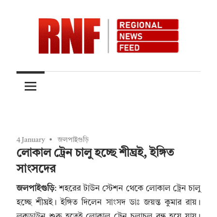
Skip
to
content
Quality
RNFnews.in
over
Quantity
4 January
জলপাইগুড়ি
লোকাল ট্রেন চালু হচ্ছে শীঘ্রই, ইঙ্গিত
সাংসদের
জলপাইগুড়ি
: শহরের টাউন স্টেশন থেকে লোকাল ট্রেন চালু
হচ্ছে শীঘ্রই। ইঙ্গিত দিলেন সাংসদ ডাঃ জয়ন্ত কুমার রায়।
লকডাউন শুরু হতেই লোকাল ট্রেন চলাচল বন্ধ হয়ে যায়।