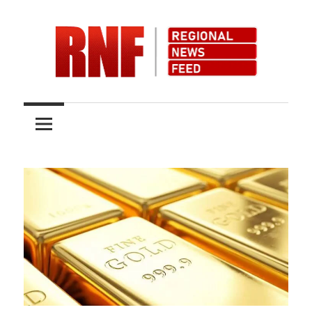
Skip
to
content
Quality
RNFnews.in
over
Quantity