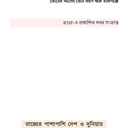
ভোটের আগেই ভোট গ্রহণ শুরু রাজগঞ্জে
RNF-এ প্রকাশিত খবর সংক্রান্ত কো