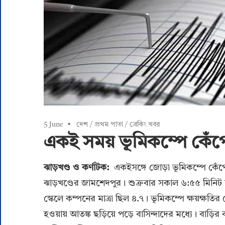
5 June
দেশ
/
প্রথম পাতা
/
ব্রেকিং খবর
একই সময় ভূমিকম্পে কেঁপে 
ঝাড়খণ্ড ও কর্ণাটক:
একইসঙ্গে জোড়া ভূমিকম্পে কেঁপে
ঝাড়খণ্ডের জামশেদপুর । শুক্রবার সকাল ৬:৫৫ মিনিট 
স্কেলে কম্পনের মাত্রা ছিল ৪.৭ । ভূমিকম্পে ক্ষয়ক্ষ
হওয়ায় আতঙ্ক ছড়িয়ে পড়ে বাসিন্দাদের মধ্যে । বাড