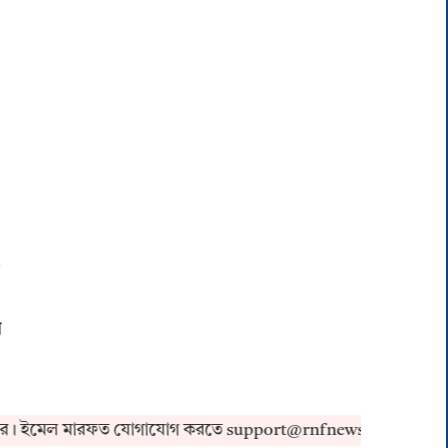
র
 ইমেল মারফত যোগাযোগ করতে support@rnfnews.in-এ মেইল করুন।