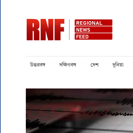
Skip
to
content
RN
Quality
over
Quantity
উত্তরবঙ্গ
দক্ষিণবঙ্গ
দেশ
দুনিয়া