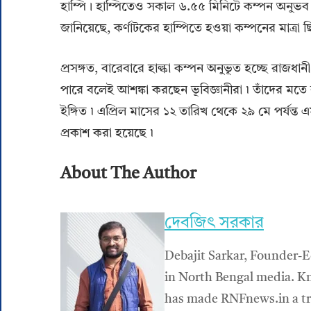
হাম্পি । হাম্পিতেও সকাল ৬.৫৫ মিনিটে কম্পন অনুভব ক
জানিয়েছে, কর্ণাটকের হাম্পিতে হওয়া কম্পনের মাত্রা ছ
প্রসঙ্গত, বারেবারে হাল্কা কম্পন অনুভূত হচ্ছে রাজধ
পারে বলেই আশঙ্কা করছেন ভূবিজ্ঞানীরা ৷ তাঁদের মতে 
ইঙ্গিত ৷ এপ্রিল মাসের ১২ তারিখ থেকে ২৯ মে পর্যন্ত
প্রকাশ করা হয়েছে ৷
About The Author
দেবজিৎ সরকার
Debajit Sarkar, Founder-E
in North Bengal media. Kn
has made RNFnews.in a tru