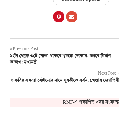
Post
Previous Post
১২টা থেকে ৩টে খোলা থাকবে খুচরো দোকান, চলবে নির্মাণ
navigation
কাজও: মুখ্যমন্ত্রী
Next Post
চাকরির সমস্যা মেটানোর নামে যুবতীকে ধর্ষন, গ্রেপ্তার জ্যোতিষী
RNF-এ প্রকাশিত খবর সংক্রান্ত কো