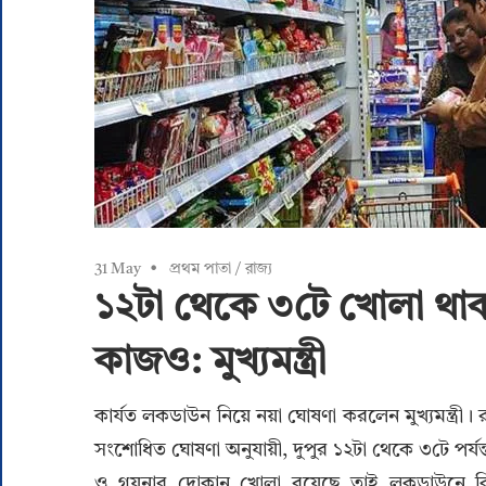
31 May
প্রথম পাতা
/
রাজ্য
১২টা থেকে ৩টে খোলা থাক
কাজও: মুখ্যমন্ত্রী
কার্যত লকডাউন নিয়ে নয়া ঘোষণা করলেন মুখ্যমন্ত্র
সংশোধিত ঘোষণা অনুযায়ী, দুপুর ১২টা থেকে ৩টে পর্যন্ত
ও গয়নার দোকান খোলা রয়েছে তাই লকডাউনে কিছু