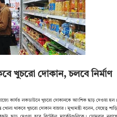
বে খুচরো দোকান, চলবে নির্মাণ
ী। রাজ্যে কার্যত লকডাউনে খুচরো দোকানকে আংশিক ছাড় দেওয়া হল
 খোলা থাকবে খুচরো দোকান বাজার। মুখ্যমন্ত্রী বলেন, যেহেতু শাড়
টা ছাড় দেওয়া হবে রিটেইল মার্কেটগুলিকে। সোমবার নবান্ন