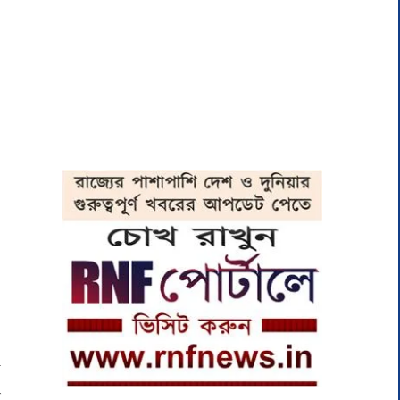
।
ি
ে