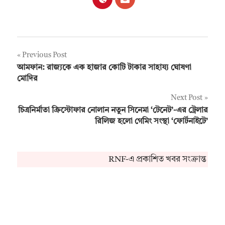
Post
Previous Post
আমফান: রাজ্যকে এক হাজার কোটি টাকার সাহায্য ঘোষণা
navigation
মোদির
Next Post
চিত্রনির্মাতা ক্রিস্টোফার নোলান নতুন সিনেমা ‘টেনেট’-এর ট্রেলার
রিলিজ হলো গেমিং সংস্থা ‘ফোর্টনাইটে’
RNF-এ প্রকাশিত খবর সংক্রান্ত কো