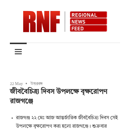
Skip
to
content
Quality
RNFnews.in
over
Quantity
22 May
উত্তরবঙ্গ
জীববৈচিত্র্য দিবস উপলক্ষে বৃক্ষরোপণ
রাজগঞ্জে
রাজগঞ্জ ২২ মেঃ আজ আন্তর্জাতিক জীববৈচিত্র্য দিবস সেই
উপলক্ষে বৃক্ষরোপণ করা হলো রাজগঞ্জে। শুক্রবার