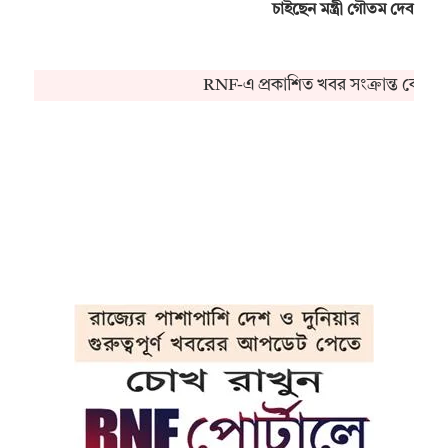
চাইছেন মন্ত্রী গৌতম দেব
RNF-এ প্রকাশিত খবর সংক্রান্ত কোনও