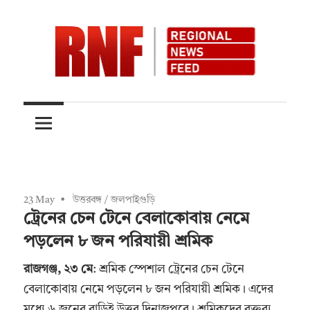
Skip
to
content
Quality
RNFnews.in
over
Quantity
23 May
উত্তরবঙ্গ
/
জলপাইগুড়ি
ট্রেনের চেন টেনে বেলাকোবায় নেমে
পড়লেন ৮ জন পরিযায়ী শ্রমিক
রাজগঞ্জ, ২৩ মে
: শ্রমিক স্পেশাল ট্রেনের চেন টেনে
বেলাকোবায় নেমে পড়লেন ৮ জন পরিযায়ী শ্রমিক। এদের
মধ্যে ৬ জনের বাড়িই উত্তর দিনাজপুরে। শ্রমিকদের বক্তব্য,