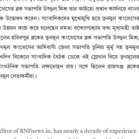
গ্রেসের ব্লক সভাপতি উজ্জ্বল মিশ্র তার আইহো প্রধান কার্যলয়ে বাংল
ানিক উদ্বোধন করেন। সাংবাদিকদের মুখোমুখি হয়ে তৃনমুল কংগ্রেসে
 উন্নয়ন কাজ করে চলেছেন মমতা বন্দ্যোপাধ্যায় তথা মূখ্যমন্ত্রী তা
 হবিবপুর ব্লকের তৃনমূল কংগ্রেসের ব্লক সভাপতি উজ্জ্বল মিশ্র
মূল কংগ্রেসের আদিবাসী জেলা সভাপতি চুনিয়া মূর্মূ সহ তৃনমু
 এদিন বিকেলে সাংবাদিক বৈঠক ডেকে এই স্লোগান নিয়ে তৃণমূলে
 সাংগঠনিক সভাপতি লক্ষমোহন রায়। সঙ্গে ছিলেন রাজগঞ্জ ব্লকে
ণমূল নেতাকর্মীরা।
ditor of RNFnews.in, has nearly a decade of experience