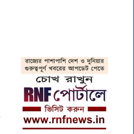
ই
র
ল