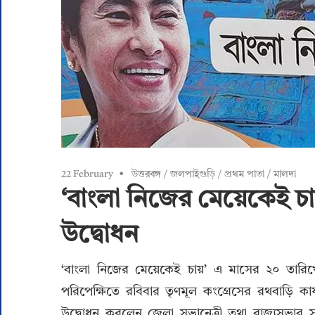
22 February
উত্তরবঙ্গ
/
জলপাইগুড়ি
/
প্রথম পাতা
/
মালদা
‘বাংলা নিজের মেয়েকেই চা
উদ্বোধন
‘বাংলা নিজের মেয়েকেই চায়’ এ মাসের ২০ তারিখ
পরিপেক্ষিতে রবিবার তৃণমূল কংগ্রেসের রথবাড়ি কার
উদ্বোধন করলেন জেলা সভানেত্রী তথা রাজ্যসভার 