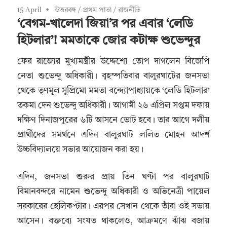
15 April
উত্তরবঙ্গ
/
প্রথম পাতা
/
রাজনীতি
‘বেগম-খালেদা জিয়া’র পর এবার ‘লেডি
হিটলার’! মমতাকে জোর কটাক্ষ শুভেন্দুর
ফের রাজ্যের মুখ্যমন্ত্রীর উদ্দেশ্যে তোপ দাগলেন বিজেপি
নেতা শুভেন্দু অধিকারী। বৃহস্পতিবার বালুরঘাটের জনসভা
থেকে তৃণমূল সুপ্রিমো মমতা বন্দ্যোপাধ্যায়কে ‘লেডি হিটলার’
তকমা দেন শুভেন্দু অধিকারী। আগামী ২৬ এপ্রিল সপ্তম দফায়
দক্ষিণ দিনাজপুরের ৬টি আসনে ভোট হবে। তার আগে দলীয়
প্রার্থীদের সমর্থনে এদিন বালুরঘাট ললিত মোহন আদর্শ
উচ্চবিদ্যালয়ে সভার আয়োজন করা হয়।
এদিন, জনসভা শুরুর প্রায় তিন ঘণ্টা পর বালুরঘাট
বিমানবন্দরে নামেন শুভেন্দু অধিকারী ও অভিনেত্রী পায়েল
সরকারের হেলিকপ্টার। এরপর সেখান থেকে তাঁরা ওই সভায়
আসেন। বক্তব্যে সংযত থাকলেও, আক্রমণে ঝাঁঝ বজায়