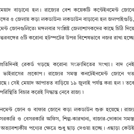
য়াদ বাড়ানো হল। রাজ্যের বেশ কয়েকটি কন্টেইনমেন্ট জোন
তরবঙ্গের ৫ জেলায় কড়া লকডাউন৷ লকডাউন বাড়ানো হল জলপাইগুড়ি
েন্ট জোনগুলিতে৷ মঙ্গলবার সংশ্লিষ্ট জেলাশাসকদের কাছে চিঠি দিয়
ং উত্তরবঙ্গের ৫টি করোনা হটস্পটের উপর বিশেষভাবে নজর রাখা হচ্ছ
্রতিদিনই রেকর্ড গড়ছে করোনা সংক্রামিতের সংখ্যা। বাদ নে
ভাইরাসের প্রকোপ। রাজ্যের সমস্ত কনটেইনমেন্ট জোনে গ
়েছে। সেই মেয়াদ আপাতত বাড়িয়ে ১৯ জুলাই পর্যন্ত করা হল ৷ তব
্থিতি বিচার করেই সিদ্ধান্ত নেবে রাজ্য ৷
েইনমেন্ট জোন ও বাফার জোনে কড়া লকডাউন শুরু হয়েছে। রাজ্
 সরকারি ও বেসরকারি অফিস, শিল্প-কারখানা, বাজার-দোকান সমস্
। অত্যাবশ্যকীয় পণ্যের ক্ষেত্রে শুধু ছাড় দেওয়া হচ্ছে। এছাড়া কেউ