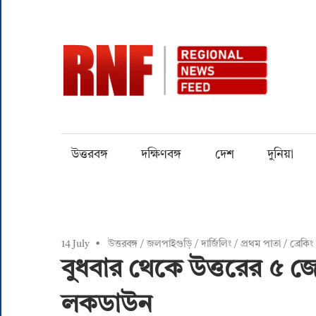
Skip
to
content
RN
Quality
over
Quantity
উত্তরবঙ্গ
দক্ষিণবঙ্গ
দেশ
দুনিয়া
14 July
উত্তরবঙ্গ
/
জলপাইগুড়ি
/
দার্জিলিং
/
প্রথম পাতা
/
ব্রেকি
বুধবার থেকে উত্তরের ৫ জ
লকডাউন