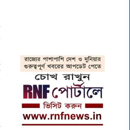
ে
,
ে
ে
ই
ত
ে
য
ত
ই