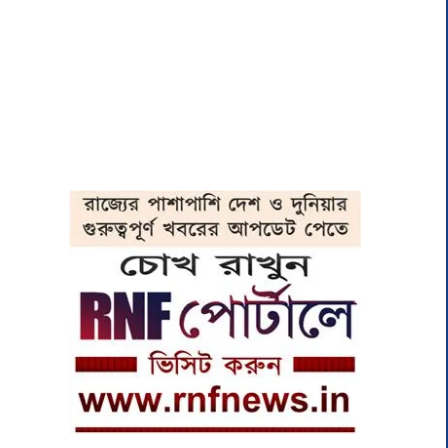
।
।
,