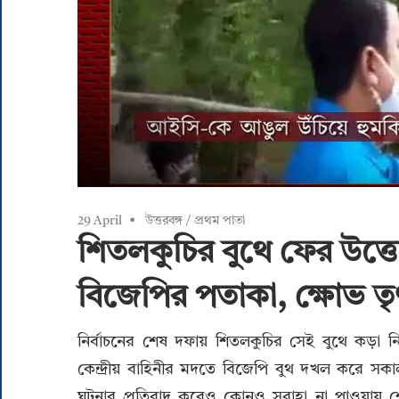
29 April
উত্তরবঙ্গ
/
প্রথম পাতা
শিতলকুচির বুথে ফের উত্ত
বিজেপির পতাকা, ক্ষোভ তৃণম
নির্বাচনের শেষ দফায় শিতলকুচির সেই বুথে কড়া 
কেন্দ্রীয় বাহিনীর মদতে বিজেপি বুথ দখল করে স
ঘটনার প্রতিবাদ করেও কোনও সুরাহা না পাওয়ায় শে