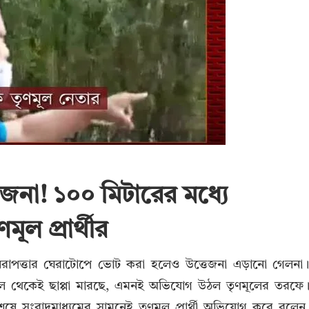
েজনা! ১০০ মিটারের মধ্যে
ূল প্রার্থীর
নিরাপত্তার ঘেরাটোপে ভোট করা হলেও উত্তেজনা এড়ানো গেলনা
কাল থেকেই ছাপ্পা মারছে, এমনই অভিযোগ উঠল তৃণমূলের তরফে
ষে সংবাদমাধ্যমের সামনেই তৃণমূল প্রার্থী অভিযোগ করে বলেন