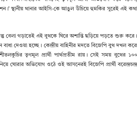
।’ স্থানীয় থানার আইসি-কে আঙুল উঁচিয়ে হুমকির সুরেই এই কথ
ন্তু বেলা গড়াতেই এই বুথকে ঘিরে অশান্তি ছড়িয়ে পড়তে শুরু করে
বাধা দেওয়া হচ্ছে। কেন্দ্রীয় বাহিনীর মদতে বিজেপি বুথ দখল কর
লকুচির তৃণমূল প্রার্থী পার্থপ্রতীম রায়। সেই সময় বুথের ১০
য়ে ঘোরার অভিযোগ ওঠে ওই আসনেরই বিজেপি প্রার্থী বরেন্দ্রচন্দ্