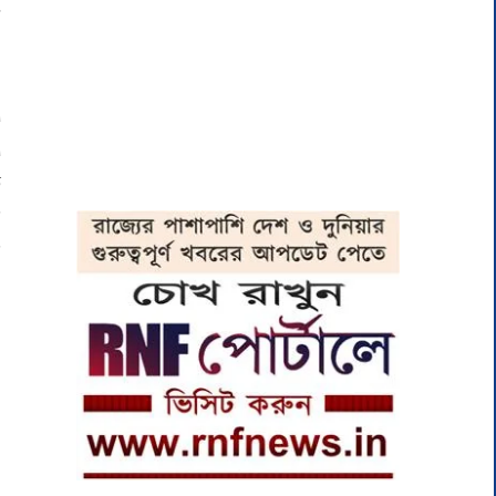
গ
া
া
ি
ত
ন