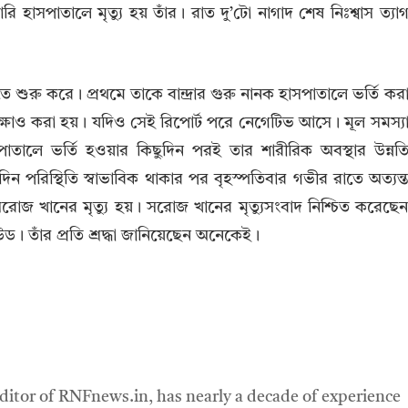
ি হাসপাতালে মৃত্যু হয় তাঁর। রাত দু’টো নাগাদ শেষ নিঃশ্বাস ত্যা
ে শুরু করে। প্রথমে তাকে বান্দ্রার গুরু নানক হাসপাতালে ভর্তি কর
রীক্ষাও করা হয়। যদিও সেই রিপোর্ট পরে নেগেটিভ আসে। মূল সমস্য
াসপাতালে ভর্তি হওয়ার কিছুদিন পরই তার শারীরিক অবস্থার উন্নত
িন পরিস্থিতি স্বাভাবিক থাকার পর বৃহস্পতিবার গভীর রাতে অত্যন্
রোজ খানের মৃত্যু হয়। সরোজ খানের মৃত্যুসংবাদ নিশ্চিত করেছে
 তাঁর প্রতি শ্রদ্ধা জানিয়েছেন অনেকেই।
ditor of RNFnews.in, has nearly a decade of experience