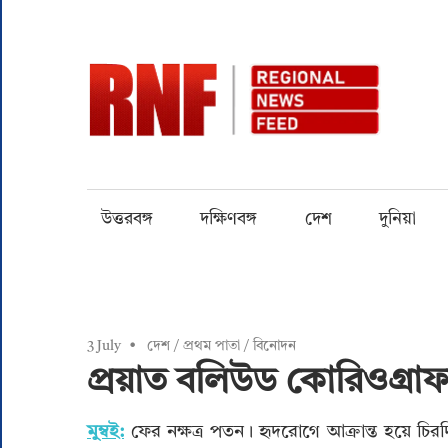
Skip
to
content
RN
Quality
over
Quantity
উত্তরবঙ্গ
দক্ষিণবঙ্গ
দেশ
দুনিয়া
3 July
দেশ
/
প্রথম পাতা
/
বিনোদন
প্রয়াত বলিউড কোরিওগ্রা
মুম্বই:
ফের নক্ষত্র পতন। হৃদরোগে আক্রান্ত হয়ে চি