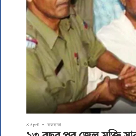
8 April
কলকাতা