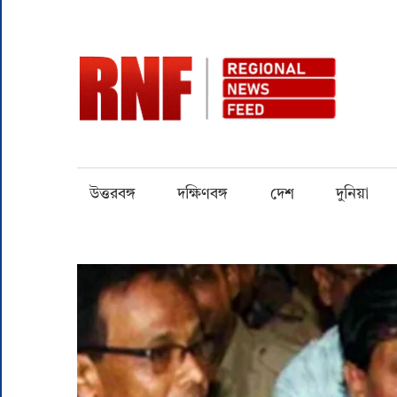
Skip
to
content
RN
Quality
over
Quantity
উত্তরবঙ্গ
দক্ষিণবঙ্গ
দেশ
দুনিয়া