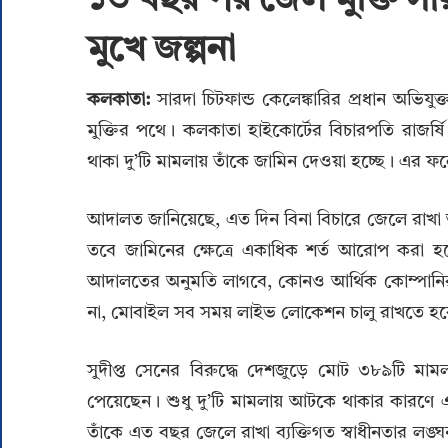
১৩ বছর পর জেল মুক্তি সার
মুখে জল্পনা
কলকাতা:
সারদা চিটফান্ড কেলেঙ্কারির প্রধান অভিযু
মুক্তির পথে। কলকাতা হাইকোর্টের বিচারপতি রাজর্ষি
থাকা দু’টি মামলায় তাঁকে জামিন দেওয়া হচ্ছে। 
আদালত জানিয়েছে, এত দিন বিনা বিচারে জেলে রাখা অন্
তবে জামিনের ক্ষেত্রে একাধিক শর্ত আরোপ করা হয
আদালতের অনুমতি লাগবে, কোনও আর্থিক কোম্পানির ব
না, মোবাইল সব সময় লাইভ লোকেশন চালু রাখতে হবে
সুদীপ্ত সেনের বিরুদ্ধে দেশজুড়ে মোট ৩৮৯টি মাম
পেয়েছেন। শুধু দু’টি মামলায় আটকে থাকার কারণে 
তাঁকে এত বছর জেলে রাখা ব্যক্তিগত স্বাধীনতার লঙ্ঘন