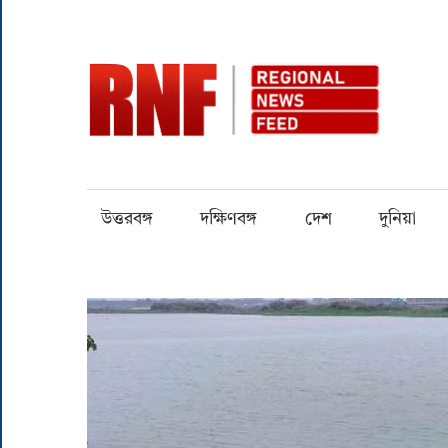
Skip
to
content
RN
Quality
over
Quantity
উত্তরবঙ্গ
দক্ষিণবঙ্গ
দেশ
দুনিয়া