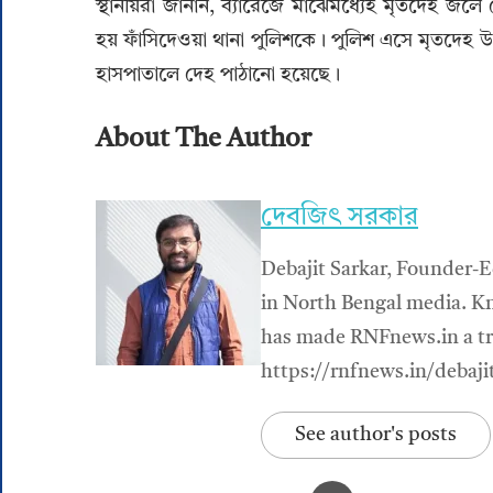
স্থানীয়রা জানান, ব্যারেজে মাঝেমধ্যেই মৃতদেহ
হয় ফাঁসিদেওয়া থানা পুলিশকে। পুলিশ এসে মৃতদেহ 
হাসপাতালে দেহ পাঠানো হয়েছে।
About The Author
দেবজিৎ সরকার
Debajit Sarkar, Founder-E
in North Bengal media. Kn
has made RNFnews.in a tru
https://rnfnews.in/debaji
See author's posts