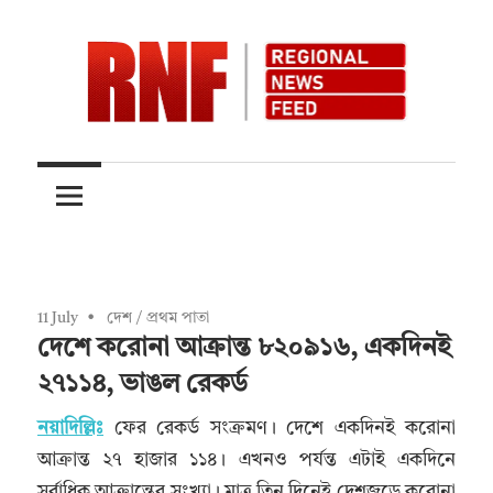
Skip
to
content
Quality
RNFnews.in
over
Quantity
11 July
দেশ
/
প্রথম পাতা
দেশে করোনা আক্রান্ত ৮২০৯১৬, একদিনই
২৭১১৪, ভাঙল রেকর্ড
নয়াদিল্লিঃ
ফের রেকর্ড সংক্রমণ। দেশে একদিনই করোনা
আক্রান্ত ২৭ হাজার ১১৪। এখনও পর্যন্ত এটাই একদিনে
সর্বাধিক আক্রান্তের সংখ্যা। মাত্র তিন দিনেই দেশজুড়ে করোনা