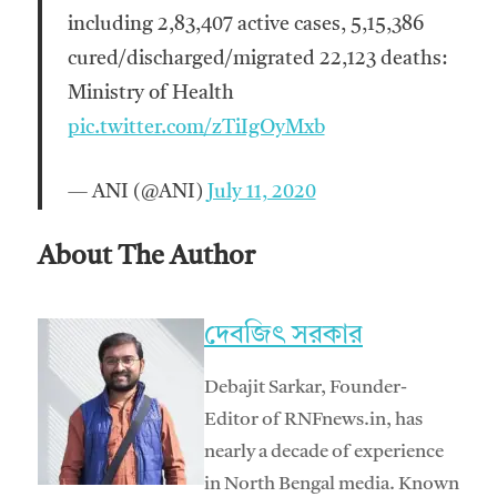
including 2,83,407 active cases, 5,15,386
cured/discharged/migrated 22,123 deaths:
Ministry of Health
pic.twitter.com/zTiIgOyMxb
— ANI (@ANI)
July 11, 2020
About The Author
দেবজিৎ সরকার
Debajit Sarkar, Founder-
Editor of RNFnews.in, has
nearly a decade of experience
in North Bengal media. Known