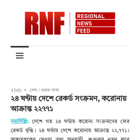
Skip
to
content
Quality
RNFnews.in
over
Quantity
4 July
দেশ
/
প্রথম পাতা
২৪ ঘন্টায় দেশে রেকর্ড সংক্রমণ, করোনায়
আক্রান্ত ২২৭৭১
নয়াদিল্লি:
দেশে গত ২৪ ঘন্টায় করোনা সংক্রমণের ফের
রেকর্ড বৃদ্ধি। ২৪ ঘন্টায় দেশে করোনায় আক্রান্ত ২২,৭৭১।
স্বাস্থ্যমন্ত্রকের দেওয়া তথ্য অনুযায়ী, শুক্রবার নতুন করে