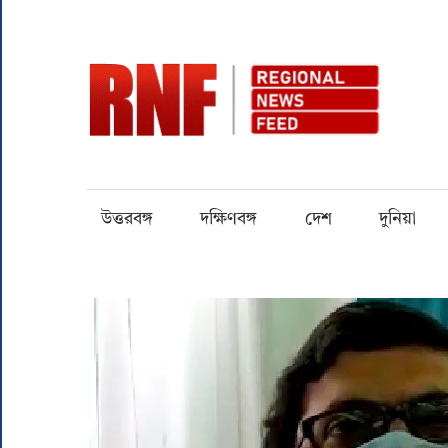
Skip
to
content
RN
Quality
over
Quantity
উত্তরবঙ্গ
দক্ষিণবঙ্গ
দেশ
দুনিয়া