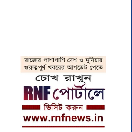
ে
,
ই