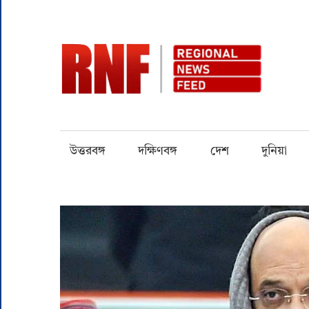
Skip
to
content
RN
Quality
over
Quantity
উত্তরবঙ্গ
দক্ষিণবঙ্গ
দেশ
দুনিয়া