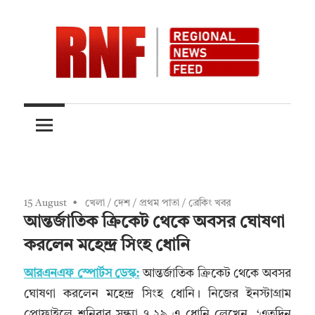
Skip
to
content
Quality
RNFnews.in
over
Quantity
15 August
খেলা
/
দেশ
/
প্রথম পাতা
/
ব্রেকিং খবর
আন্তর্জাতিক ক্রিকেট থেকে অবসর ঘোষণা
করলেন মহেন্দ্র সিংহ ধোনি
আরএনএফ স্পোর্টস ডেস্ক:
আন্তর্জাতিক ক্রিকেট থেকে অবসর
ঘোষণা করলেন মহেন্দ্র সিংহ ধোনি। নিজের ইনস্টাগ্রাম
প্রোফাইলে শনিবার সন্ধ্যা ৭.২৯ এ ধোনি লেখেন, ‘এতদিন