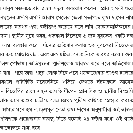
 মানুষ গজলডোবায় রাজ্য সড়ক অবরোধ করেন। প্রায় ২ ঘন্টা ধর
ৃণমূলের এসসি এসটি ওবিসি সেলের জেলা সভাপতি কৃষ্ণ দাসের না
হিলাদের মারধর এবং কটুক্তিও করেছে বলে দাবি দোকানমালিকদের
 দাস। স্থানীয় সূত্রে খবর, গতকাল বিকেলে ৬ জন যুবকের একটি দ
্ন ব্যবহার করে । ঘটনার প্রতিবাদ করায় ওই যুবকেরা নিজেদে
পর এক ঘোড়াওয়ালা এবং এক মহিলা দোকানিকে মারধর করে । শুর
 পুলিশ পৌঁছায়। অভিযুক্তরা পুলিশকেও মারধর করে বলে অভিযোগ
ায়। পরে তারা প্রচুর লোক নিয়ে এসে গজলডোবায় তাণ্ডব চালিয়
কালে পরিস্থিতি সরেজমিনে খতিয়ে দেখতে ঘটনাস্থলে আসে
েন বিজেপির রাজ্য সহ-সভাপতি দীপেন প্রামাণিক ও স্থানীয় বিজেপ
 লোক এসে তাণ্ডব চালিয়ে গেল।অথচ পুলিশ কাউকে গ্রেপ্তার করত
আমার মনে হয় না।তৃণমূল নেতা কৃষ্ণ দাসের অনুগামীরা ওই তাণ্ড
িশকে প্রয়োজনীয় ব্যবস্থা নিতে বলেছি।২৪ ঘন্টার মধ্যে ওই গাড়
র আন্দোলনে নামা হবে।