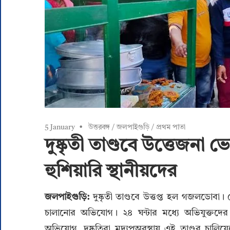
5 January
উত্তরবঙ্গ
/
জলপাইগুড়ি
/
প্রথম পাতা
দুষ্কৃতী তাণ্ডবে উত্তেজ
হুশিয়ারি স্থানীয়দের
জলপাইগুড়ি:
দুষ্কৃতী তাণ্ডবে উত্তপ্ত হল গজলডোব
চালানোর অভিযোগ। ২৪ ঘন্টার মধ্যে অভিযুক্তদের গ
অভিযোগ, দুষ্কৃতিরা মদ্যপঅবস্থায় এই তাণ্ডব চা