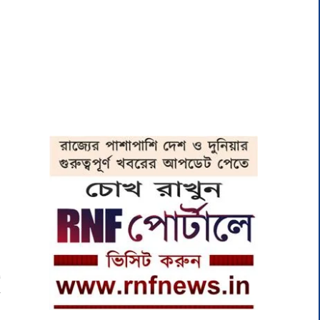
া
র
ও