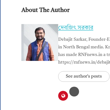
About The Author
দেবজিৎ সরকার
Debajit Sarkar, Founder-E
in North Bengal media. Kn
has made RNFnews.in a tru
https://rnfnews.in/debaji
See author's posts