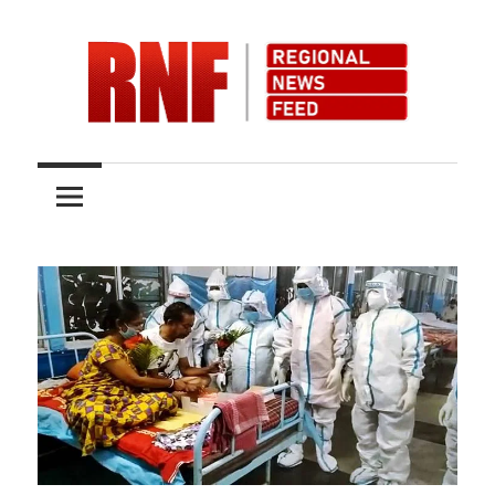
Skip
to
content
Quality
RNFnews.in
over
Quantity