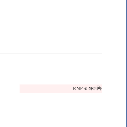
RNF-এ প্রকাশিত খবর সংক্রান্ত ক