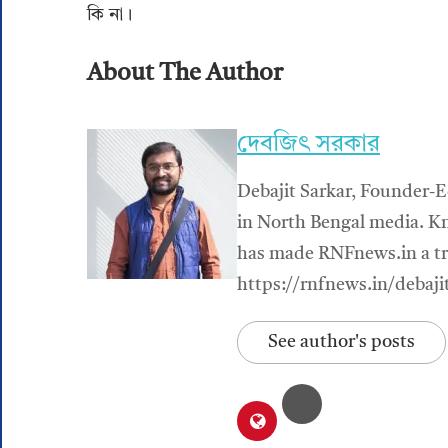
কি না।
About The Author
দেবজিৎ সরকার
Debajit Sarkar, Founder-E
in North Bengal media. Kn
has made RNFnews.in a tru
https://rnfnews.in/debaji
See author's posts