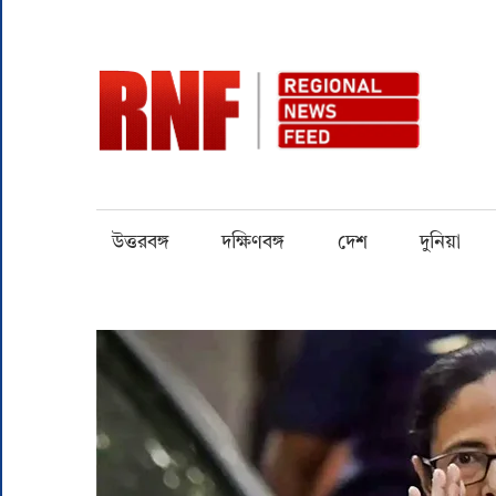
Skip
to
content
RN
Quality
over
Quantity
উত্তরবঙ্গ
দক্ষিণবঙ্গ
দেশ
দুনিয়া