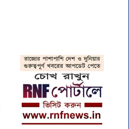
ে
।
া