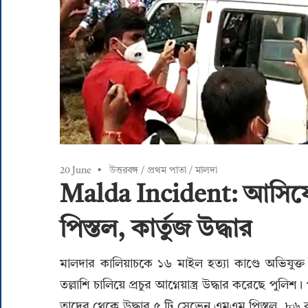
20 June
উত্তরবঙ্গ
/
প্রথম পাতা
/
মালদা
Malda Incident: আসিফের
পিস্তল, কার্তুজ উদ্ধার
মালদার কালিয়াচকে ১৬ মাইল হত্যা কাণ্ডে অভিযুক্
তল্লাশি চালিয়ে প্রচুর আগ্নেয়াস্ত্র উদ্ধার করেছে প
তাদের থেকে উদ্ধার ৫ টি সেভেন এমএম পিস্তল, ৮৬ রাউন