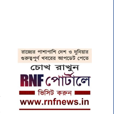
য়
ি
র