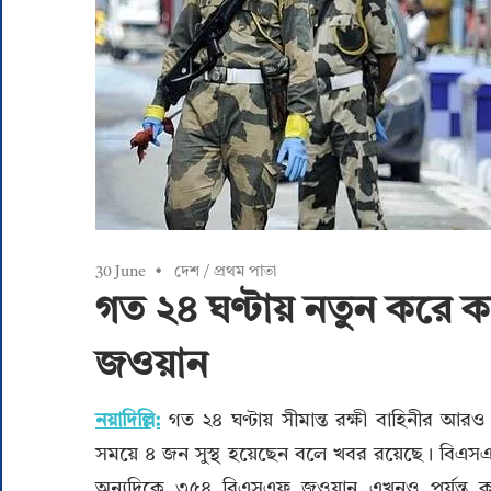
30 June
দেশ
/
প্রথম পাতা
গত ২৪ ঘণ্টায় নতুন করে 
জওয়ান
নয়াদিল্লি:
গত ২৪ ঘণ্টায় সীমান্ত রক্ষী বাহিনীর 
সময়ে ৪ জন সুস্থ হয়েছেন বলে খবর রয়েছে। বিএসএফ
অন্যদিকে ৩৫৪ বিএসএফ জওয়ান এখনও পর্যন্ত কর