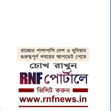
ই
।
ফ