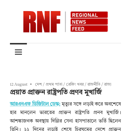
Skip
to
content
Quality
RNFnews.in
over
Quantity
12 August
দেশ
/
প্রথম পাতা
/
ব্রেকিং খবর
/
রাজনীতি
/
রাজ্য
প্রয়াত প্রাক্তন রাষ্ট্রপতি প্রণব মুখার্জি
আরএনএফ ডিজিটাল ডেস্ক:
মৃত্যুর সঙ্গে লড়াই করে অবশেষে
হার মানলেন ভারতের প্রাক্তন রাষ্ট্রপতি প্রনব মুখার্জি।
আশঙ্কাজনক অবস্থায় দিল্লির সেনা হাসপাতালে ভর্তি ছিলেন
তিনি। ২২ দিনের লড়াই শেষে চিরঘুমের দেশে প্রাক্তন