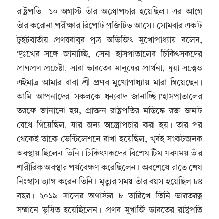
রাষ্ট্রপতি। ১০ অগাস্ট তাঁর অস্ত্রোপচার হয়েছিল। এর আগে
তাঁর করোনা পরীক্ষার রিপোর্ট পজিটিভ আসে। সোমবার একটি
টুইটবার্তায় প্রণববাবুর পুত্র অভিজিৎ মুখোপাধ্যায় বলেন,
‘দুঃখের সঙ্গে জানাচ্ছি, সেনা হাসপাতালের চিকিৎসকদের
প্রাণপ্রণ প্রচেষ্টা, সারা ভারতের মানুষের প্রার্থনা, দুয়া সত্ত্বেও
এইমাত্র আমার বাবা শ্রী প্রণব মুখোপাধ্যায় মারা গিয়েছেন।
আমি আপনাদের সকলকে ধন্যবাদ জানাচ্ছি।’হাসপাতালের
তরফে জানানো হয়, প্রাক্তন রাষ্ট্রপতির মস্তিষ্কে রক্ত জমাট
বেধে গিয়েছিল, যার জন্য অস্ত্রোপচার করা হয়। তার পর
থেকেই তাকে ভেন্টিলেশনে রাখা হয়েছিল, খুবই সংকটজনক
অবস্থায় ছিলেন তিনি। চিকিৎসকদের বিশেষ টিম সবসময় তাঁর
শারীরিক অবস্থার পর্যবেক্ষণ করেছিলেন। অবশেষে রাতে শেষ
নিঃস্বাস ত্যাগ করেন তিনি। মৃত্যুর সময় তাঁর বয়স হয়েছিল ৮৪
বছর। ২০১৯ সালের অগাস্টর ৮ তারিখে তিনি ভারতরত্ন
সম্মানে ভূষিত হয়েছিলেন। প্রণব মুখার্জি ভারতের রাষ্ট্রপতি