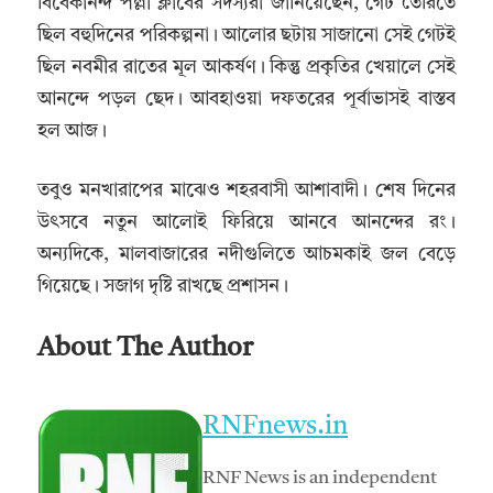
বিবেকানন্দ পল্লী ক্লাবের সদস্যরা জানিয়েছেন, গেট তৈরিতে
ছিল বহুদিনের পরিকল্পনা। আলোর ছটায় সাজানো সেই গেটই
ছিল নবমীর রাতের মূল আকর্ষণ। কিন্তু প্রকৃতির খেয়ালে সেই
আনন্দে পড়ল ছেদ। আবহাওয়া দফতরের পূর্বাভাসই বাস্তব
হল আজ।
তবুও মনখারাপের মাঝেও শহরবাসী আশাবাদী। শেষ দিনের
উৎসবে নতুন আলোই ফিরিয়ে আনবে আনন্দের রং।
অন্যদিকে, মালবাজারের নদীগুলিতে আচমকাই জল বেড়ে
গিয়েছে। সজাগ দৃষ্টি রাখছে প্রশাসন।
About The Author
RNFnews.in
RNF News is an independent