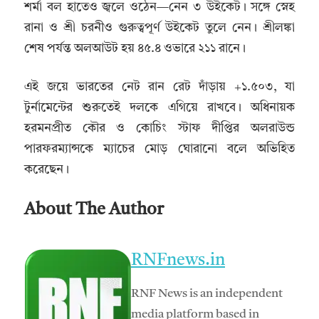
শর্মা বল হাতেও জ্বলে ওঠেন—নেন ৩ উইকেট। সঙ্গে স্নেহ
রানা ও শ্রী চরনীও গুরুত্বপূর্ণ উইকেট তুলে নেন। শ্রীলঙ্কা
শেষ পর্যন্ত অলআউট হয় ৪৫.৪ ওভারে ২১১ রানে।
এই জয়ে ভারতের নেট রান রেট দাঁড়ায় +১.৫০৩, যা
টুর্নামেন্টের শুরুতেই দলকে এগিয়ে রাখবে। অধিনায়ক
হরমনপ্রীত কৌর ও কোচিং স্টাফ দীপ্তির অলরাউন্ড
পারফরম্যান্সকে ম্যাচের মোড় ঘোরানো বলে অভিহিত
করেছেন।
About The Author
RNFnews.in
RNF News is an independent
media platform based in