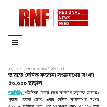
Skip
to
content
Quality
RNFnews.in
over
Quantity
30 July
দেশ
/
প্রথম পাতা
/
ব্রেকিং খবর
ভারতে দৈনিক করোনা সংক্রমণের সংখ্যা
৫০,০০০ ছাড়াল
নয়াদিল্লি:
প্রতিদিনই রেকর্ড হারে সংক্রমণ ছড়াচ্ছে ভারতে।
পুরনো রেকর্ড ভেঙে এবার দৈনিক সংক্রমণের সংখ্যা
৫০,০০০ ছাড়িয়ে গেল। গত ২৪ ঘণ্টায় দেশে ৫২,১২৩ জন