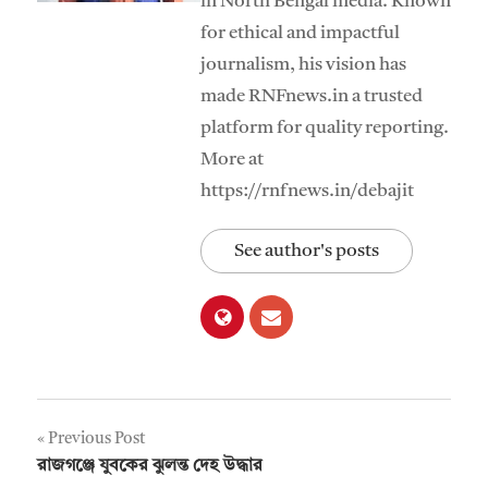
in North Bengal media. Known
for ethical and impactful
journalism, his vision has
made RNFnews.in a trusted
platform for quality reporting.
More at
https://rnfnews.in/debajit
See author's posts
Post
Previous Post
রাজগঞ্জে যুবকের ঝুলন্ত দেহ উদ্ধার
navigation