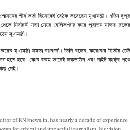
াসনের শীর্ষ কর্তা হিসেবেই বৈঠক করেছেন মুখ্যমন্ত্রী। এদিন দুপু
 থেকে নির্বাচনী সভা সেরে হেলিকপ্টার করে পুরাতন মালদা ব্লকে
মুখ্যমন্ত্রী।
 মুখ্যমন্ত্রী মমতা ব্যানার্জী। তিনি বলেন, করোনার দ্বিতীয় ঢে
চেতন হতে হবে। কোন রকম ভাবেই লকডাউন এবং নাইট কার্ফুর পথ
কিছু নেই।
ditor of RNFnews.in, has nearly a decade of experience
own for ethical and impactful journalism, his vision