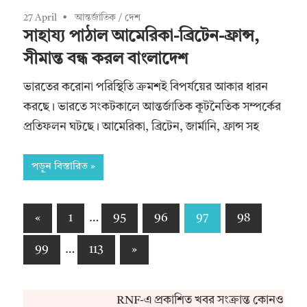
27 April
আন্তর্জাতিক
/
দেশ
সাহায্য পাঠাল আমেরিকা-ব্রিটেন-ফ্রান্স,
সীমান্ত বন্ধ করল বাংলাদেশ
ভারতের করোনা পরিস্থিতি ক্রমশই বিপর্যয়ের আকার ধারন
করছে। ভারতে সংকটকালে আন্তর্জাতিক কূটনৈতিক সম্পর্কের
প্রতিফলন ঘটছে। আমেরিকা, ব্রিটেন, জার্মানি, ফ্রান্স সহ
পড়ুন বিস্তারিত
Posts
Previous
«
1
…
95
96
97
98
Posts
pagination
Next
99
…
113
»
Posts
RNF-এ প্রকাশিত খবর সংক্রান্ত কোনও অভিযোগ বা