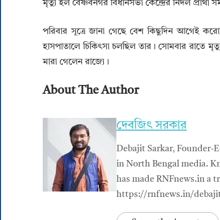
মৃত্যু হল বৈষ্ণবনগর বিধানসভা কেন্দ্রের নির্দল প্রার্থ
পরিবার সূত্রে জানা গেছে বেশ কিছুদিন আগেই করোন
হাসপাতালে চিকিৎসা চলছিল তার। সোমবার রাতে মৃত্যু হ
মারা গেলেন রাজ্যে।
About The Author
দেবজিৎ সরকার
Debajit Sarkar, Founder-E
in North Bengal media. Kn
has made RNFnews.in a tru
https://rnfnews.in/debaji