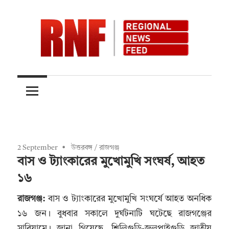
Skip
to
content
Quality
RNFnews.in
over
Quantity
2 September
উত্তরবঙ্গ
/
রাজগঞ্জ
বাস ও ট্যাংকারের মুখোমুখি সংঘর্ষ, আহত
১৬
রাজগঞ্জ:
বাস ও ট্যাংকারের মুখোমুখি সংঘর্ষে আহত অনধিক
১৬ জন। বুধবার সকালে দুর্ঘটনাটি ঘটেছে রাজগঞ্জের
সারিয়ামে। জানা গিয়েছে, শিলিগুড়ি-জলপাইগুড়ি জাতীয়