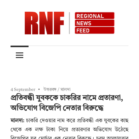
Skip
to
content
Quality
RNFnews.in
over
Quantity
4 September
উত্তরবঙ্গ
/
মালদা
প্রতিবন্ধী যুবককে চাকরির নামে প্রতারণা,
অভিযোগ বিজেপি নেতার বিরুদ্ধে
মালদা:
চাকরি দেওয়ার নাম করে প্রতিবন্ধী এক যুবকের কাছ
থেকে এক লক্ষ টাকা নিয়ে প্রতারণার অভিযোগ উঠেছে
বিজেপির যুব মোর্চার এক নেতার বিরুদ্ধে। চরম অসহায়তার