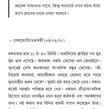
অনেক সাফল্যও পাবে, কিন্তু শতবর্ষে এসব ঘটনা কাঁটা
রুপে ক্লাবের গায়ে লেগে থাকবে।
দেবজ্যোতি চক্রবর্তী (০৫/০৯/২০)
মঙ্গলবার রাত ১১ টা ৩০ মিনিট। সারাদিনের ক্লান্তির পর ঘুম
ঘুম ভাব এসেছে। আচমকা একটা মেসেজ এল মোবাইলে।
খুলতেই দেখি কলকাতার সাংবাদিক বন্ধুর মেসেজ। “শ্রী
সিমেন্ট কনফার্ম, আগামীকাল নবান্নে ঘোষণা হতে পারে
মুখ্যমন্ত্রীর তরফ থেকে”। ঘুমটা ঝট করে কেটে গেল। সকাল
হতেই সমস্তটা পরিষ্কার হয়ে গেল। একজন ক্রীড়াসাংবাদিক
হিসেবে ভালো লাগছিল লাল হলুদ কর্মকর্তা এবং সমর্থকদের
জন্য। এই কমাস কত বিনিদ্র রজনী যাপন করেছেন তাঁরা।