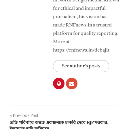
in North Bengal media. Known
for ethical and impactful
journalism, his vision has
made RNFnews.in a trusted
platform for quality reporting.
More at
https://rnfnews.in/debajit
See author's posts
Post
Previous Post
প্রতি পরিবারে অন্তত একজনকে চাকরি দেবে BJP সরকার,
navigation