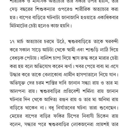
শারীরিক ও মানসিক অত্যাচার তার একার উপর হয়নি, তার
দেড় বছরের শিশুকন্যার ওপরেও শারীরিক অত্যাচার করা
হত। বাপের বাড়িতে ঘটনাটা জানাজানি হওয়াতে একাধিকবার
মিটমাটের চেষ্টা হলেও কাজ হয়নি।
১৭ মার্চ অত্যাচার চরমে উঠে, শ্বশুরবাড়িতে তাকে ঘরবন্দী
করে সকাল সাড়ে আটটা থেকে স্বামী এবং শাশুড়ি লাঠি দিয়ে
বেধড়ক পেটায়। বালিশ চাপা দিয়ে শ্বাস রুদ্ধ করে মারার চেষ্টা
করা হয় বলে অভিযোগ করেন ঝর্ণা। খবর পেয়ে বাবা মা এসে
উদ্ধার করে তাকে বেলাকোবা গ্রামীন হাসপাতালে নিয়ে যান।
অভিযুক্ত দের চরম শাস্তির দাবি জানান সন্ধ্যা রায় ও তার মা
আলপনা রায়। শ্বশুরবাড়ির প্রতিবেশী শর্মিলা রায় জানান
ঘটনার দিন থেকে আদিত্য রঞ্জন রায় ও তার মা অনিমা রায়
বাড়িতে থাকেন না। বধূ নির্যাতনের ঘটনা তারা শুনেছেন।
মেয়ের বাপের বাড়ির ফকির টিপের নিবাসী চিকেন রায়
বলেন, সন্ধ্যার পরে শ্বশুরবাড়ির লোকজনেরা প্রায়শই তার