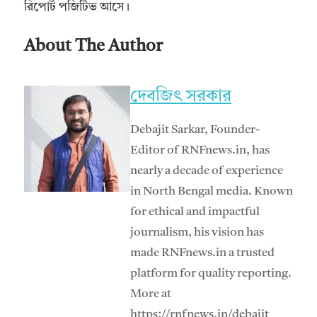
রিপোর্ট পজিটিভ আসে।
About The Author
দেবজিৎ সরকার
Debajit Sarkar, Founder-
Editor of RNFnews.in, has
nearly a decade of experience
in North Bengal media. Known
for ethical and impactful
journalism, his vision has
made RNFnews.in a trusted
platform for quality reporting.
More at
https://rnfnews.in/debajit